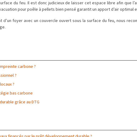
urface du feu. Il est donc judicieux de laisser cet espace libre afin que l’ai
acuation pour poêle à pellets bien pensé garantit un apport d’air optimal 
nt d’un foyer avec un couvercle ouvert sous la surface du feu, nous rec
age.
 empreinte carbone ?
sionnel ?
 locaux ?
atégie bas carbone
 durable grâce au DTG
aux financés par le prêt développement durable ?