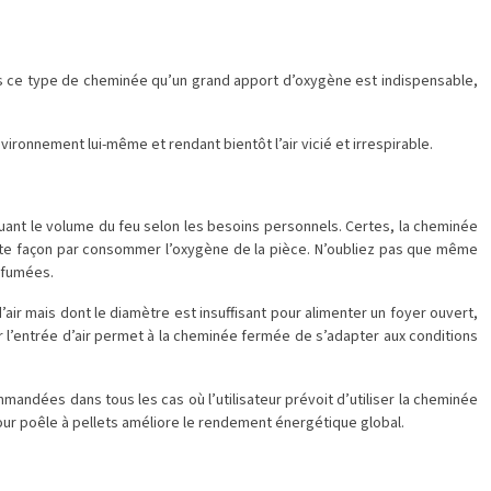
ans ce type de cheminée qu’un grand apport d’oxygène est indispensable,
vironnement lui-même et rendant bientôt l’air vicié et irrespirable.
inuant le volume du feu selon les besoins personnels. Certes, la cheminée
toute façon par consommer l’oxygène de la pièce. N’oubliez pas que même
s fumées.
’air mais dont le diamètre est insuffisant pour alimenter un foyer ouvert,
er l’entrée d’air permet à la cheminée fermée de s’adapter aux conditions
andées dans tous les cas où l’utilisateur prévoit d’utiliser la cheminée
our poêle à pellets améliore le rendement énergétique global.