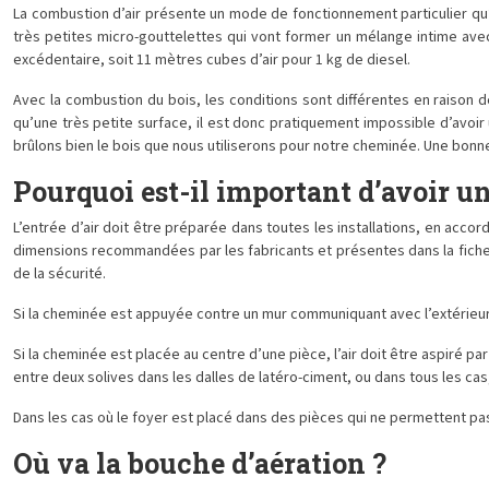
La combustion d’air présente un mode de fonctionnement particulier qu’
très petites micro-gouttelettes qui vont former un mélange intime avec 
excédentaire, soit 11 mètres cubes d’air pour 1 kg de diesel.
Avec la combustion du bois, les conditions sont différentes en raison d
qu’une très petite surface, il est donc pratiquement impossible d’avoir 
brûlons bien le bois que nous utiliserons pour notre cheminée. Une bonn
Pourquoi est-il important d’avoir u
L’entrée d’air doit être préparée dans toutes les installations, en acco
dimensions recommandées par les fabricants et présentes dans la fiche te
de la sécurité.
Si la cheminée est appuyée contre un mur communiquant avec l’extérieur, 
Si la cheminée est placée au centre d’une pièce, l’air doit être aspiré p
entre deux solives dans les dalles de latéro-ciment, ou dans tous les cas
Dans les cas où le foyer est placé dans des pièces qui ne permettent pas l’i
Où va la bouche d’aération ?