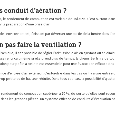
 conduit d’aération ?
iers, le rendement de combustion est variable de 15l 50%. C’est surtout d
ar la préparation d’une prise d’air.
 de l’environnement, finissant par déverser une partie de la fumée dans l’en
 pas faire la ventilation ?
ramique, il est possible de régler l’admission d’air en ajustant ou en dim
ssaire ici car, même si elle prend plus de temps, la cheminée finira de 
uation pour poêle à pellets est essentielle pour une évacuation efficace de
 d’entrée d’air extérieur, c’est-à-dire dans les cas où il y a une entrée d
trop petite ou de hauteur réduite. Dans tous ces cas, la possibilité d’ajust
 rendement de combustion supérieur à 70 %, de sorte qu’elles sont recomm
f dans les grandes pièces. Un système efficace de conduits d’évacuation p