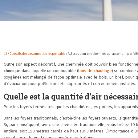
/
Conseils de consommation responsable
/ Astuces pour une cheminée qui accomplit parfait
Outre son aspect décoratif, une cheminée doit pouvoir bien fonctionner 
chimique dans laquelle un combustible (
bois de chauffage
) se combine 
oxygène) est mélangé de façon optimale avec le bois. En bref, pour que 
d’évacuation pour poêle à pellets appropriés et correctement installés.
Quelle est la quantité d’air nécessa
Pour les foyers fermés tels que les chaudières, les poêles, les appareils
Dans les foyers traditionnels, c’est-à-dire les foyers ouverts, la quanti
Si, par conséquent, avec une cheminée traditionnelle, vous brûlez 10 
entière, soit 150 mètres carrés de haut sur 3 mètres. L’importance d’une
soient correctement dimensionnés et entretenus.