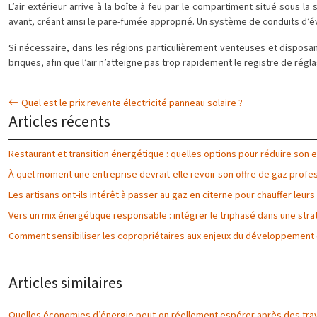
L’air extérieur arrive à la boîte à feu par le compartiment situé sous la s
avant, créant ainsi le pare-fumée approprié. Un système de conduits d’év
Si nécessaire, dans les régions particulièrement venteuses et disposa
briques, afin que l’air n’atteigne pas trop rapidement le registre de régl
Quel est le prix revente électricité panneau solaire ?
Articles récents
Restaurant et transition énergétique : quelles options pour réduire son
À quel moment une entreprise devrait-elle revoir son offre de gaz profes
Les artisans ont-ils intérêt à passer au gaz en citerne pour chauffer leurs
Vers un mix énergétique responsable : intégrer le triphasé dans une str
Comment sensibiliser les copropriétaires aux enjeux du développement
Articles similaires
Quelles économies d’énergie peut-on réellement espérer après des trav