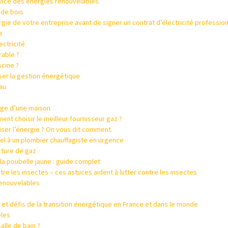
rvice des énergies renouvelables
 de bois
e de votre entreprise avant de signer un contrat d’électricité profession
e
ectricité
able ?
scine ?
ser la gestion énergétique
au
rage d’une maison
nt choisir le meilleur fournisseur gaz ?
er l’énergie ? On vous dit comment.
el à un plombier chauffagiste en urgence
cture de gaz
a poubelle jaune : guide complet
e les insectes – ces astuces aident à lutter contre les insectes
renouvelables
x et défis de la transition énergétique en France et dans le monde
êles
alle de bain ?