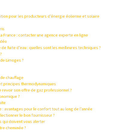
ion pour les producteurs d’énergie éolienne et solaire
ris
la France : contacter une agence experte en ligne
idéo
de fuite d’eau : quelles sont les meilleures techniques ?
?
e de Limoges ?
 de chauffage
 et principes thermodynamiques
 revoir son offre de gaz professionnel ?
conomique ?
ite
le : avantages pour le confort tout au long de l’année
ectionner le bon fournisseur ?
 qui doivent vous alerter
re cheminée ?