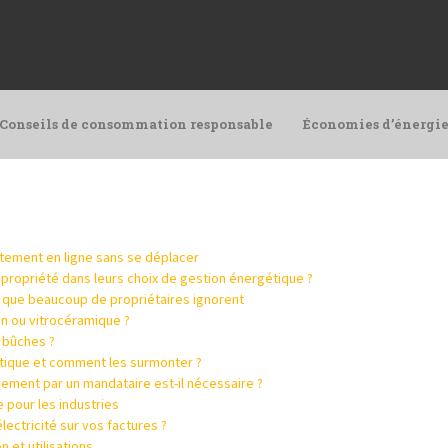
Conseils de consommation responsable
Économies d’énergie
ectement en ligne sans se déplacer
opriété dans leurs choix de gestion énergétique ?
ce que beaucoup de propriétaires ignorent
n ou vitrocéramique ?
 bûches ?
gétique et comment les surmonter ?
ement par un mandataire est-il nécessaire ?
 pour les industries
lectricité sur vos factures ?
 et utilisations