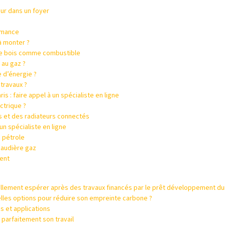
eur dans un foyer
ormance
 à monter ?
r le bois comme combustible
 au gaz ?
 d’énergie ?
 travaux ?
s : faire appel à un spécialiste en ligne
ctrique ?
s et des radiateurs connectés
n spécialiste en ligne
à pétrole
chaudière gaz
ment
llement espérer après des travaux financés par le prêt développement du
elles options pour réduire son empreinte carbone ?
s et applications
parfaitement son travail