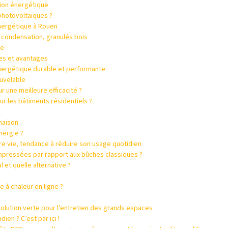
ion énergétique
photovoltaïques ?
énergétique à Rouen
z, condensation, granulés bois
ge
pes et avantages
énergétique durable et performante
uvelable
r une meilleure efficacité ?
r les bâtiments résidentiels ?
maison
ergie ?
re vie, tendance à réduire son usage quotidien
pressées par rapport aux bûches classiques ?
 et quelle alternative ?
 à chaleur en ligne ?
volution verte pour l’entretien des grands espaces
ien ? C’est par ici !