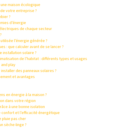
r une maison écologique
de votre entreprise ?
mbier ?
omies d’énergie
 électriques de chaque secteur
?
 utilisée l’énergie générée ?
es : que calculer avant de se lancer ?
nstallation solaire ?
imatisation de l’habitat : différents types et usages
g and play
installer des panneaux solaires ?
nnement et avantages
ns en énergie à la maison ?
ion dans votre région
âce à une bonne isolation
le confort et l’efficacité énergétique
 pluie pas cher
un sèche-linge ?