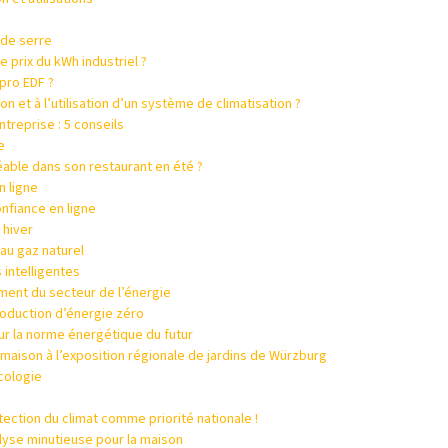
 de serre
e prix du kWh industriel ?
 pro EDF ?
on et à l’utilisation d’un système de climatisation ?
treprise : 5 conseils
e
ble dans son restaurant en été ?
n ligne
onfiance en ligne
 hiver
au gaz naturel
s intelligentes
ment du secteur de l’énergie
production d’énergie zéro
our la norme énergétique du futur
e maison à l’exposition régionale de jardins de Würzburg
écologie
otection du climat comme priorité nationale !
lyse minutieuse pour la maison