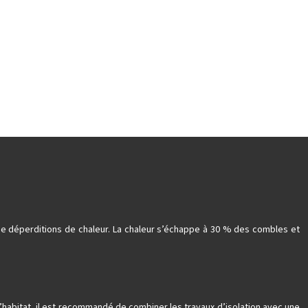
 de déperditions de chaleur. La chaleur s’échappe à 30 % des combles et
 l’habitat, il est recommandé de combiner les travaux d’isolation avec une