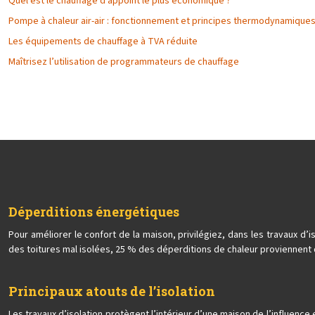
Quel est le chauffage d’appoint le plus économique ?
Pompe à chaleur air-air : fonctionnement et principes thermodynamique
Les équipements de chauffage à TVA réduite
Maîtrisez l’utilisation de programmateurs de chauffage
Déperditions énergétiques
Pour améliorer le confort de la maison, privilégiez, dans les travaux 
des toitures mal isolées, 25 % des déperditions de chaleur proviennent 
Principaux atouts de l’isolation
Les travaux d’isolation protègent l’intérieur d’une maison de l’influence