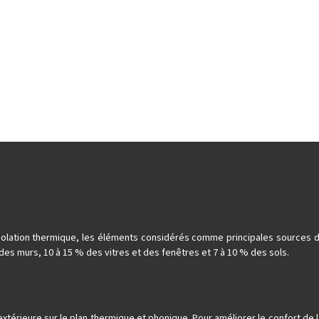
s
d’isolation thermique, les éléments considérés comme principales sources
des murs, 10 à 15 % des vitres et des fenêtres et 7 à 10 % des sols.
 extérieure sur le plan thermique et phonique. Pour améliorer le confort de