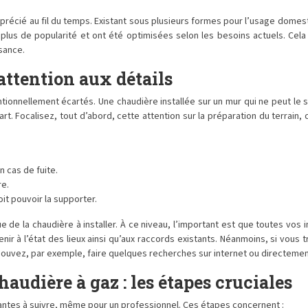
pprécié au fil du temps. Existant sous plusieurs formes pour l’usage domesti
plus de popularité et ont été optimisées selon les besoins actuels. Cela
sance.
 attention aux détails
entionnellement écartés. Une chaudière installée sur un mur qui ne peut le
 Focalisez, tout d’abord, cette attention sur la préparation du terrain, c’e
n cas de fuite.
re.
doit pouvoir la supporter.
e de la chaudière à installer. À ce niveau, l’important est que toutes vos i
enir à l’état des lieux ainsi qu’aux raccords existants. Néanmoins, si vous t
pouvez, par exemple, faire quelques recherches sur internet ou directeme
audière à gaz : les étapes cruciales
tantes à suivre, même pour un professionnel. Ces étapes concernent :