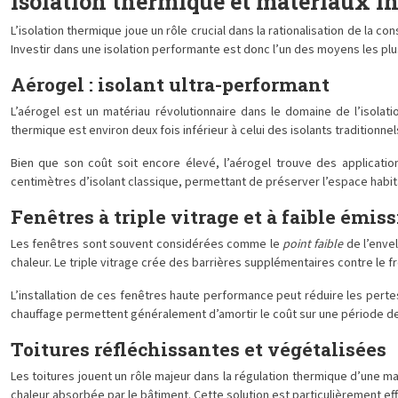
Isolation thermique et matériaux i
L’isolation thermique joue un rôle crucial dans la rationalisation de l
Investir dans une isolation performante est donc l’un des moyens les pl
Aérogel : isolant ultra-performant
L’aérogel est un matériau révolutionnaire dans le domaine de l’isolat
thermique est environ deux fois inférieur à celui des isolants traditionnel
Bien que son coût soit encore élevé, l’aérogel trouve des application
centimètres d’isolant classique, permettant de préserver l’espace habi
Fenêtres à triple vitrage et à faible émiss
Les fenêtres sont souvent considérées comme le
point faible
de l’envel
chaleur. Le triple vitrage crée des barrières supplémentaires contre le fro
L’installation de ces fenêtres haute performance peut réduire les pertes
chauffage permettent généralement d’amortir le coût sur une période de 
Toitures réfléchissantes et végétalisées
Les toitures jouent un rôle majeur dans la régulation thermique d’une ma
chaleur absorbée par le bâtiment. Cette solution est particulièrement eff