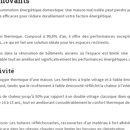
nnovants
a consommation énergétique domestique. Une maison mal isolée peut perdre
us efficaces pour réduire durablement votre facture énergétique.
ion thermique. Composé à 99,8% d’air, il offre des performances except
s, ce qui en fait une solution idéale pour les espaces restreints.
s dans la rénovation de bâtiments anciens où l’espace est limité. Une f
table tout en améliorant significativement les performances énergétiques 
ivité
oppe thermique d’une maison. Les fenêtres à triple vitrage et à faible émi
id, tandis que le revêtement à faible émissivité réfléchit la chaleur à l’inté
 de chaleur jusqu’à 50% par rapport à un double vitrage classique. Bien que
10 à 15 ans, tout en améliorant considérablement le confort thermique de v
ison. Les toitures réfléchissantes, recouvertes d’un matériau à fort albéd
icace dans les régions chaudes pour limiter les besoins en climatisation.