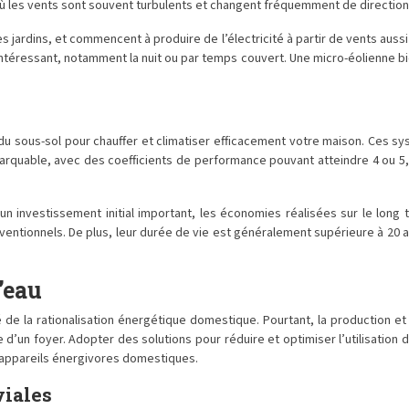
ù les vents sont souvent turbulents et changent fréquemment de direction
s jardins, et commencent à produire de l’électricité à partir de vents aussi
ntéressant, notamment la nuit ou par temps couvert. Une micro-éolienne bie
 sous-sol pour chauffer et climatiser efficacement votre maison. Ces syst
marquable, avec des coefficients de performance pouvant atteindre 4 ou 5, c
un investissement initial important, les économies réalisées sur le lon
ventionnels. De plus, leur durée de vie est généralement supérieure à 20 
’eau
e la rationalisation énergétique domestique. Pourtant, la production et le
n foyer. Adopter des solutions pour réduire et optimiser l’utilisation de
s appareils énergivores domestiques.
viales