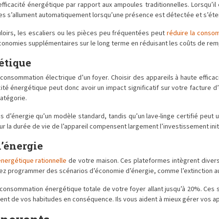
fficacité énergétique par rapport aux ampoules traditionnelles. Lorsqu’i
èmes s’allument automatiquement lorsqu’une présence est détectée et s’étei
uloirs, les escaliers ou les pièces peu fréquentées peut
réduire la conso
économies supplémentaires sur le long terme en réduisant les coûts de re
étique
onsommation électrique d’un foyer. Choisir des appareils à haute efficaci
 énergétique peut donc avoir un impact significatif sur votre facture d’é
atégorie.
’énergie qu’un modèle standard, tandis qu’un lave-linge certifié peut ut
ur la durée de vie de l’appareil compensent largement l’investissement initi
l’énergie
nergétique rationnelle
de votre maison. Ces plateformes intègrent divers 
ez programmer des scénarios d’économie d’énergie, comme l’extinction aut
la consommation énergétique totale de votre foyer allant jusqu’à 20%. 
tement de vos habitudes en conséquence. Ils vous aident à mieux gérer vos