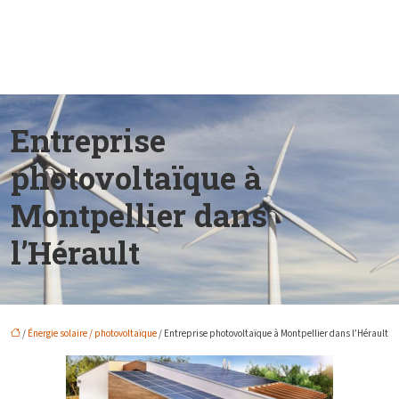
Entreprise
photovoltaïque à
Montpellier dans
l’Hérault
/
Énergie solaire / photovoltaïque
/ Entreprise photovoltaïque à Montpellier dans l’Hérault