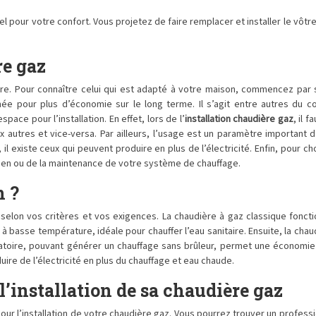
l pour votre confort. Vous projetez de faire remplacer et installer le vôt
re gaz
re. Pour connaître celui qui est adapté à votre maison, commencez par s
ée pour plus d’économie sur le long terme. Il s’agit entre autres du com
ace pour l’installation. En effet, lors de l’
installation
chaudière gaz
, il 
autres et vice-versa. Par ailleurs, l’usage est un paramètre important 
, il existe ceux qui peuvent produire en plus de l’électricité. Enfin, pour c
retien ou de la maintenance de votre système de chauffage.
n ?
 selon vos critères et vos exigences. La chaudière à gaz classique fonct
asse température, idéale pour chauffer l’eau sanitaire. Ensuite, la chaud
lsatoire, pouvant générer un chauffage sans brûleur, permet une économie
uire de l’électricité en plus du chauffage et eau chaude.
l’installation de sa chaudière gaz
our l’installation de votre chaudière gaz. Vous pourrez trouver un profess