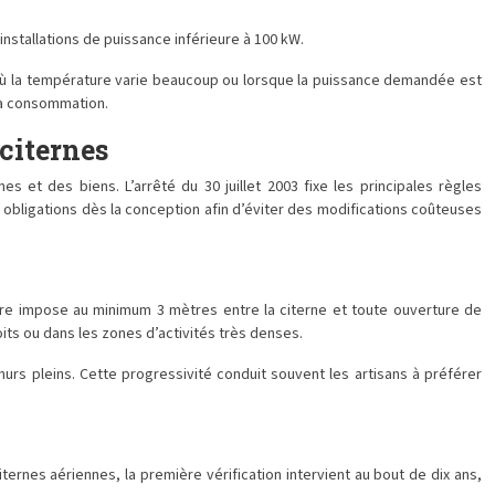
nstallations de puissance inférieure à 100 kW.
x où la température varie beaucoup ou lorsque la puissance demandée est
la consommation.
 citernes
es et des biens. L’arrêté du 30 juillet 2003 fixe les principales règles
es obligations dès la conception afin d’éviter des modifications coûteuses
taire impose au minimum 3 mètres entre la citerne et toute ouverture de
oits ou dans les zones d’activités très denses.
urs pleins. Cette progressivité conduit souvent les artisans à préférer
iternes aériennes, la première vérification intervient au bout de dix ans,