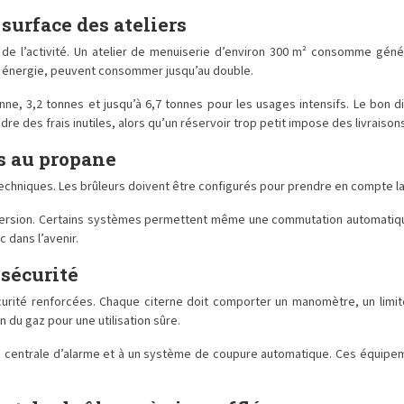
 surface des ateliers
e l’activité. Un atelier de menuiserie d’environ 300 m² consomme généra
en énergie, peuvent consommer jusqu’au double.
tonne, 3,2 tonnes et jusqu’à 6,7 tonnes pour les usages intensifs. Le b
dre des frais inutiles, alors qu’un réservoir trop petit impose des livrais
s au propane
niques. Les brûleurs doivent être configurés pour prendre en compte la d
ersion. Certains systèmes permettent même une commutation automatique e
 dans l’avenir.
 sécurité
écurité renforcées. Chaque citerne doit comporter un manomètre, un li
n du gaz pour une utilisation sûre.
e centrale d’alarme et à un système de coupure automatique. Ces équipe