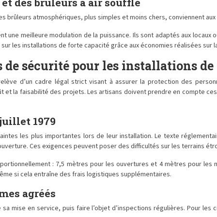
 des brûleurs à air soufflé
es brûleurs atmosphériques, plus simples et moins chers, conviennent aux i
tent une meilleure modulation de la puissance. Ils sont adaptés aux locau
r les installations de forte capacité grâce aux économies réalisées sur 
 de sécurité pour les installations de
elève d’un cadre légal strict visant à assurer la protection des personn
oût et la faisabilité des projets. Les artisans doivent prendre en compte c
juillet 1979
aintes les plus importantes lors de leur installation. Le texte réglemen
ouverture. Ces exigences peuvent poser des difficultés sur les terrains étr
ortionnellement : 7,5 mètres pour les ouvertures et 4 mètres pour les m
même si cela entraîne des frais logistiques supplémentaires.
smes agréés
 sa mise en service, puis faire l’objet d’inspections régulières. Pour les c