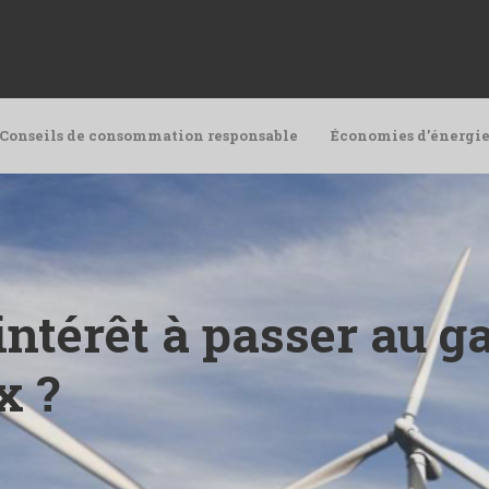
Conseils de consommation responsable
Économies d’énergie
 intérêt à passer au g
x ?