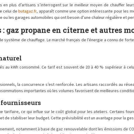
n plus d’artisans s’interrogent sur le meilleur moyen de chauffer leurs 
e celui de
butagaz.fr
, apparaît comme une option intéressante pour les mét
e ou les garages automobiles qui ont besoin d’une chaleur régulière et pe
: gaz propane en citerne et autres m
r de système de chauffage. Le marché français de l’énergie a connu de for
naturel
nés au kWh consommé. Ce tarif est souvent de 20 à 40 % supérieur à celui
ssionnels, la concurrence s’est renforcée. Les artisans raccordés au rése
onsommations importantes où les volumes favorisent de meilleures conditi
x fournisseurs
 tarifaire, ce qui influe sur le coût global pour les ateliers. Certains fou
 de stabiliser leur budget. Cette prévisibilité est un avantage pour la ges
nnement, notamment à base de gaz renouvelable dont les émissions de CO₂ 