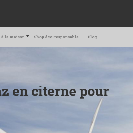
 à la maison
Shop éco-responsable
Blog
az en citerne pour