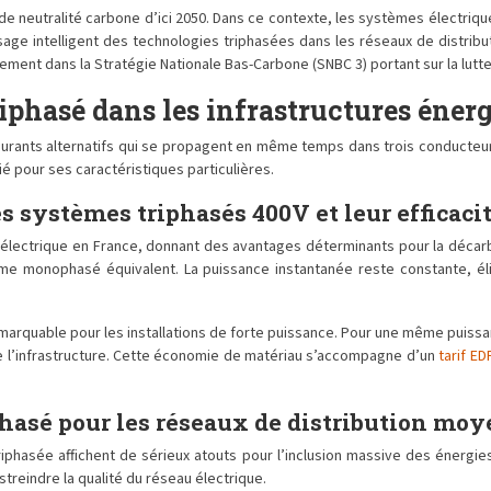
x de neutralité carbone d’ici 2050. Dans ce contexte, les systèmes élect
sage intelligent des technologies triphasées dans les réseaux de distribu
itement dans la Stratégie Nationale Bas-Carbone (SNBC 3) portant sur la lut
phasé dans les infrastructures éner
courants alternatifs qui se propagent en même temps dans trois conducteu
ié pour ses caractéristiques particulières.
s systèmes triphasés 400V et leur efficaci
électrique en France, donnant des avantages déterminants pour la décarb
ème monophasé équivalent. La puissance instantanée reste constante, él
emarquable pour les installations de forte puissance. Pour une même puis
 l’infrastructure. Cette économie de matériau s’accompagne d’un
tarif E
phasé pour les réseaux de distribution mo
phasée affichent de sérieux atouts pour l’inclusion massive des énergies r
treindre la qualité du réseau électrique.