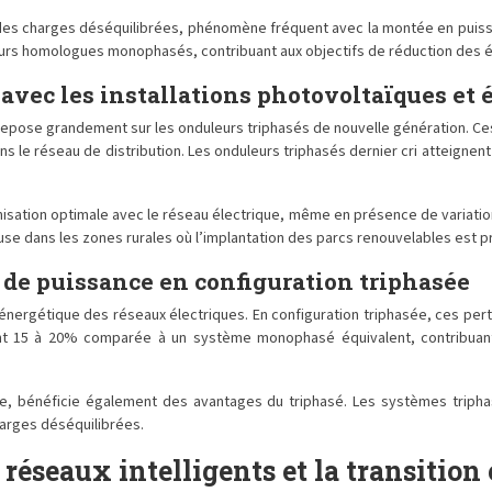
 des charges déséquilibrées, phénomène fréquent avec la montée en puis
urs homologues monophasés, contribuant aux objectifs de réduction des ém
 avec les installations photovoltaïques et 
 repose grandement sur les onduleurs triphasés de nouvelle génération. Ce
ans le réseau de distribution. Les onduleurs triphasés dernier cri atteign
nisation optimale avec le réseau électrique, même en présence de variat
se dans les zones rurales où l’implantation des parcs renouvelables est pr
ur de puissance en configuration triphasée
n énergétique des réseaux électriques. En configuration triphasée, ces pe
nt 15 à 20% comparée à un système monophasé équivalent, contribuant v
tique, bénéficie également des avantages du triphasé. Les systèmes trip
arges déséquilibrées.
 réseaux intelligents et la transition