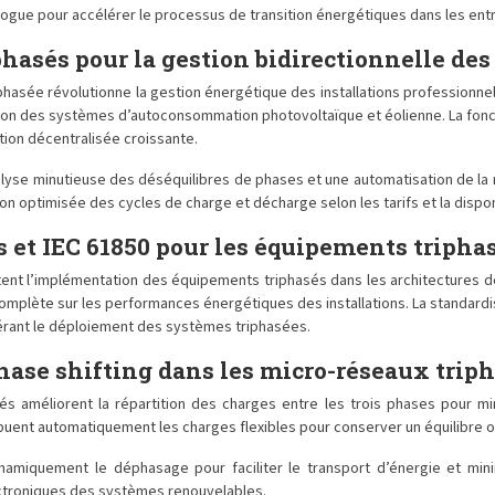
 vogue pour accélérer le processus de transition énergétiques dans les ent
asés pour la gestion bidirectionnelle des
hasée révolutionne la gestion énergétique des installations professionne
rtion des systèmes d’autoconsommation photovoltaïque et éolienne. La fon
ion décentralisée croissante.
se minutieuse des déséquilibres de phases et une automatisation de la r
 optimisée des cycles de charge et décharge selon les tarifs et la dispon
et IEC 61850 pour les équipements tripha
tent l’implémentation des équipements triphasés dans les architectures 
omplète sur les performances énergétiques des installations. La standardis
lérant le déploiement des systèmes triphasées.
phase shifting dans les micro-réseaux trip
és améliorent la répartition des charges entre les trois phases pour mi
uent automatiquement les charges flexibles pour conserver un équilibre o
namiquement le déphasage pour faciliter le transport d’énergie et min
ectroniques des systèmes renouvelables.