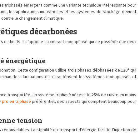
riques triphasés émergent comme une variante technique intéressante pour
tion, les applications industrielles et les systèmes de stockage devient
te contre le changement climatique.
gétiques décarbonées
rs distincts. Il s’oppose au courant monophasé qui ne possède que deux
té énergétique
onation. Cette configuration utilise trois phases déphasées de 120° qui
iminant les fluctuations qui caractérisent les systèmes monophasés et
sance transportée, un système triphasé nécessite 25% de cuivre en moins
DF pro en triphasé
préférentiel, des aspects qui comptent beaucoup pour
yenne tension
enouvelables. La stabilité du transport d’énergie facilite l’injection de