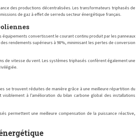
sance des productions décentralisées. Les transformateurs triphasés de
issions de gaz à effet de serredu secteur énergétique français.
éoliennes
s équipements convertissent le courant continu produit par les panneaux
ent des rendements supérieurs à 98%, minimisant les pertes de conversion
ions de vitesse du vent. Les systèmes triphasés confèrent également une
ivilégiée.
rtes se trouvent réduites de manière grâce à une meilleure répartition du
isiblement à l’amélioration du bilan carbone global des installations
hasés permettent une meilleure compensation de la puissance réactive,
 énergétique