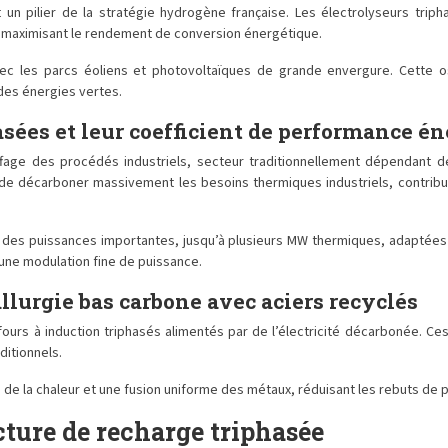
 un pilier de la stratégie hydrogène française. Les électrolyseurs trip
et maximisant le rendement de conversion énergétique.
n avec les parcs éoliens et photovoltaïques de grande envergure. Cette 
 des énergies vertes.
asées et leur coefficient de performance é
ffage des procédés industriels, secteur traditionnellement dépendant 
e décarboner massivement les besoins thermiques industriels, contribuan
e des puissances importantes, jusqu’à plusieurs MW thermiques, adaptées 
ne modulation fine de puissance.
allurgie bas carbone avec aciers recyclés
 fours à induction triphasés alimentés par de l’électricité décarbonée.
itionnels.
 de la chaleur et une fusion uniforme des métaux, réduisant les rebuts de 
ucture de recharge triphasée