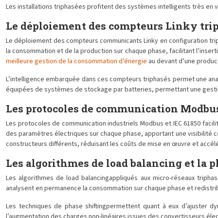
Les installations triphasées profitent des systèmes intelligents très en
Le déploiement des compteurs Linky triph
Le déploiement des compteurs communicants Linky en configuration trip
la consommation et de la production sur chaque phase, facilitant l’inse
meilleure gestion de la consommation d’énergie
au devant d’une product
L’intelligence embarquée dans ces compteurs triphasés permet une analy
équipées de systèmes de stockage par batteries, permettant une gestion
Les protocoles de communication Modbus 
Les protocoles de communication industriels Modbus et IEC 61850 facili
des paramètres électriques sur chaque phase, apportant une visibilité c
constructeurs différents, réduisant les coûts de mise en œuvre et accé
Les algorithmes de load balancing et la 
Les algorithmes de load balancingappliqués aux micro-réseaux triphas
analysent en permanence la consommation sur chaque phase et redistrib
Les techniques de phase shiftingpermettent quant à eux d’ajuster dy
l’augmentation des charges non-linéaires issues des convertisseurs él