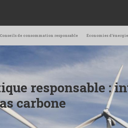
Conseils de consommation responsable
Économies d’énergie
que responsable : in
bas carbone