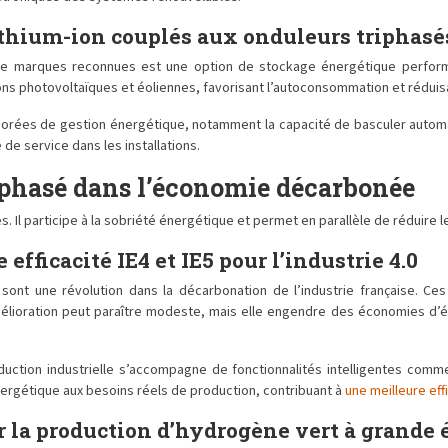
ithium-ion couplés aux onduleurs triphasé
s de marques reconnues est une option de stockage énergétique perform
tions photovoltaïques et éoliennes, favorisant l’autoconsommation et réduis
orées de gestion énergétique, notamment la capacité de basculer automat
 de service dans les installations.
riphasé dans l’économie décarbonée
s. Il participe à la sobriété énergétique et permet en parallèle de réduire 
fficacité IE4 et IE5 pour l’industrie 4.0
sont une révolution dans la décarbonation de l’industrie française. 
lioration peut paraître modeste, mais elle engendre des économies d’éne
uction industrielle s’accompagne de fonctionnalités intelligentes comme 
rgétique aux besoins réels de production, contribuant à
une meilleure ef
r la production d’hydrogène vert à grande 