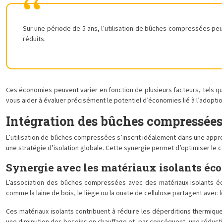
Sur une période de 5 ans, l’utilisation de bûches compressées peu
réduits.
Ces économies peuvent varier en fonction de plusieurs facteurs, tels que
vous aider à évaluer précisément le potentiel d’économies lié à l’adop
Intégration des bûches compressées 
L’utilisation de bûches compressées s’inscrit idéalement dans une appro
une stratégie d’isolation globale. Cette synergie permet d’optimiser le
Synergie avec les matériaux isolants éc
L’association des bûches compressées avec des matériaux isolants é
comme la laine de bois, le liège ou la ouate de cellulose partagent ave
Ces matériaux isolants contribuent à réduire les déperditions thermiqu
une diminution des besoins en chauffage et, par conséquent, une réduc