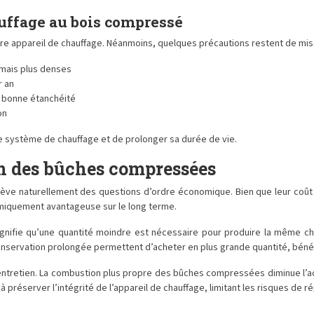
auffage au bois compressé
tre appareil de chauffage. Néanmoins, quelques précautions restent de mis
 mais plus denses
r an
e bonne étanchéité
on
 système de chauffage et de prolonger sa durée de vie.
on des bûches compressées
e naturellement des questions d’ordre économique. Bien que leur coût à 
nomiquement avantageuse sur le long terme.
nifie qu’une quantité moindre est nécessaire pour produire la même cha
conservation prolongée permettent d’acheter en plus grande quantité, bénéfi
ntretien. La combustion plus propre des bûches compressées diminue l’ac
réserver l’intégrité de l’appareil de chauffage, limitant les risques de r