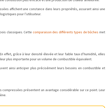
r une combustion plus efficace et une production de chaleur améliorée.
ssées affichent une constance dans leurs propriétés, assurant ainsi une
ogistiques pour l’utilisateur.
bois classiques. Cette
comparaison des différents types de bûches
met
effet, grâce à leur densité élevée et leur faible taux d’humidité, elles
haleur plus importante pour un volume de combustible équivalent.
uvent ainsi anticiper plus précisément leurs besoins en combustible et
hes compressées présentent un avantage considérable sur ce point. Leur
gène.