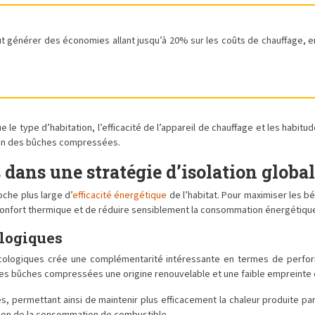
t générer des économies allant jusqu’à 20% sur les coûts de chauffage, en
 le type d’habitation, l’efficacité de l’appareil de chauffage et les hab
tion des bûches compressées.
dans une stratégie d’isolation globa
che plus large d’
efficacité énergétique
de l’habitat. Pour maximiser les b
 confort thermique et de réduire sensiblement la consommation énergétique
ologiques
cologiques crée une complémentarité intéressante en termes de perform
c les bûches compressées une origine renouvelable et une faible empreinte
es, permettant ainsi de maintenir plus efficacement la chaleur produite 
tion de la consommation de combustible.