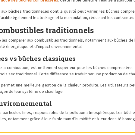
étique des bûches compressées
. Cette faible teneur en eau se traduit pa
aux bûches traditionnelles dont la qualité peut varier, les bûches compre
acilite également le stockage et la manipulation, réduisant les contraintes l
ombustibles traditionnels
e les comparer aux combustibles traditionnels, notamment aux bûches de 
ité énergétique et d’impact environnemental.
ées vs bûches classiques
e la combustion, est nettement supérieur pour les bûches compressées. En 
bois sec traditionnel. Cette différence se traduit par une production de c
ermet une meilleure gestion de la chaleur produite. Les utilisateurs pe
mique
de leur système de chauffage.
 environnemental
e particules fines, responsables de la pollution atmosphérique. Les bûc
lles, notamment grâce à leur faible taux d’humidité et à leur densité homo