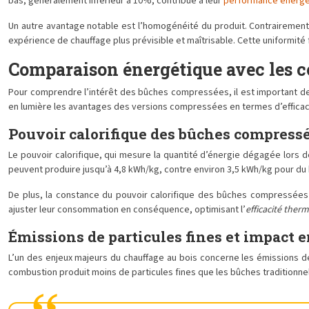
bas, généralement inférieur à 10%, contribue à leur
performance énerg
Un autre avantage notable est l’homogénéité du produit. Contrairement 
expérience de chauffage plus prévisible et maîtrisable. Cette uniformité f
Comparaison énergétique avec les c
Pour comprendre l’intérêt des bûches compressées, il est important d
en lumière les avantages des versions compressées en termes d’efficac
Pouvoir calorifique des bûches compress
Le pouvoir calorifique, qui mesure la quantité d’énergie dégagée lors d
peuvent produire jusqu’à 4,8 kWh/kg, contre environ 3,5 kWh/kg pour du 
De plus, la constance du pouvoir calorifique des bûches compressées p
ajuster leur consommation en conséquence, optimisant l’
efficacité ther
Émissions de particules fines et impact
L’un des enjeux majeurs du chauffage au bois concerne les émissions d
combustion produit moins de particules fines que les bûches traditionne